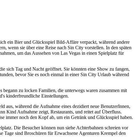
ch ein Bier und Glücksspiel Bild-Affäre verpackt, während andere
, wenn sie über eine Reise nach Sin City vorstellen. In den späten
nahmen, um das Aussehen von Las Vegas in einen Spielplatz für
die sich Tag und Nacht geöffnet. Sie könnten eine Show zu fangen,
unden, bevor Sie es noch einmal in einer Sin City Urlaub während
nos begann zu locken Familien, die unterwegs waren zusammen mit
 kinderfreundliche Einstellungen.
ld aus, während die Aufnahme eines dezidiert neue BenutzerInnen,
ann Kind Aufnahme zeigt, Restaurants, und reitet auf Überfluss.
se immer noch den Kopf ab, um ein Getränk und Glücksspiel haben.
elplatz. Die Besucher können nun siehe Achterbahnen schreien vor
ese Tage sind Broschüren für Erwachsene Agenturen Krempel den