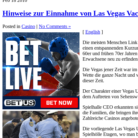
Feb
18
2010
Hinweise zur Einnahme von Las Vegas Vac
Posted in
Casino
|
No Comments »
[
English
]
Die meisten Menschen Link v
einen entspannenden Kurzurl
60er und frühen 70er Jahren
Erwachsene neu zu erfinden
Die Vegas jener Zeit war im
Wette die ganze Nacht und w
dieser Zeit.
Der Charakter einer Vegas U
dem Auftreten von Sehensw
Spielhalle CEO erkannten s
die Familien, die bringen ih
Zahlreiche Casinos angebot
Die vorliegende Las Vegas U
Spielhölle Etagen, wo man 