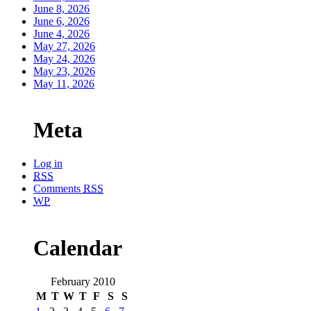
June 8, 2026
June 6, 2026
June 4, 2026
May 27, 2026
May 24, 2026
May 23, 2026
May 11, 2026
Meta
Log in
RSS
Comments
RSS
WP
Calendar
February 2010
M
T
W
T
F
S
S