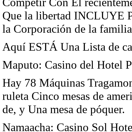
Competir Con El recientemen
Que la libertad INCLUYE 
la Corporación de la famili
Aquí ESTÁ Una Lista de c
Maputo: Casino del Hotel 
Hay 78 Máquinas Tragamone
ruleta Cinco mesas de ameri
de, y Una mesa de póquer.
Namaacha: Casino Sol Hot