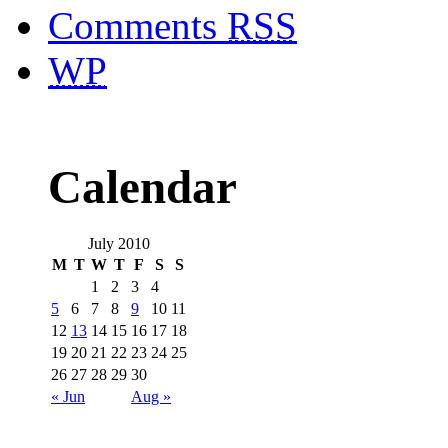
Comments
RSS
WP
Calendar
July 2010
M
T
W
T
F
S
S
1
2
3
4
5
6
7
8
9
10
11
12
13
14
15
16
17
18
19
20
21
22
23
24
25
26
27
28
29
30
« Jun
Aug »