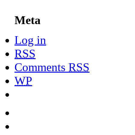
Meta
Log in
RSS
Comments
RSS
WP