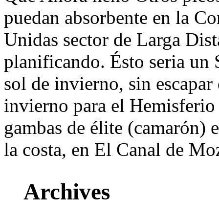
puedan absorbente en la Co
Unidas sector de Larga Dis
planificando. Ésto seria u
sol de invierno, sin escapa
invierno para el Hemisferio
gambas de élite (camarón) 
la costa, en El Canal de M
Archives