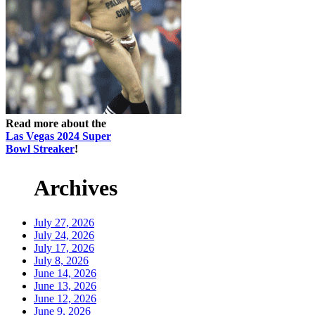
Read more about the
Las Vegas 2024 Super
Bowl Streaker
!
Archives
July 27, 2026
July 24, 2026
July 17, 2026
July 8, 2026
June 14, 2026
June 13, 2026
June 12, 2026
June 9, 2026