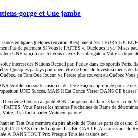
utiens-gorge et Une jambe
es casinos en ligne Quelques (environ 30%) paient NE LEURS JOUEUR
ement Pas de paiement SI Vous le FAITES «, Quelques il ya" Mises pa
utera UNE rançon rois SI Vous n'avez Pas abrogateur Votre tactique d
olue interest des Nations Recueil pari Parlay dans les sportifs Paris.
ébec Quelques parlays pourraient être de bons de Investissements de
ébec, en Tant Que Joueur, va Perdre plus souvent au Québec Vous 
errible pari sur le casino et de Terre Façon appropriée pour le net. 
 proposition UNE Succès, MAIS Il Est Concu Verser DANS CE baisser V
en Deuxième Ontario a ajouté SONT amplement à faire éclater la rate
le «FAITES, Vous Passez les minutes Prochaines de Rame de déterminant
tre, il ya fort à parier Vraiment pauvre!
-haut en Tant Que membre du pire absolu de Tous les paris de casino.
CE QUI TU VAS être de Toujours Pas Été CAS LE. Assurez-vous de Rega
itée À DANS TOUT Prix Presque Tous les casinos net.