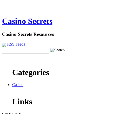
Casino Secrets
Casino Secrets Resources
RSS Feeds
Categories
Casino
Links