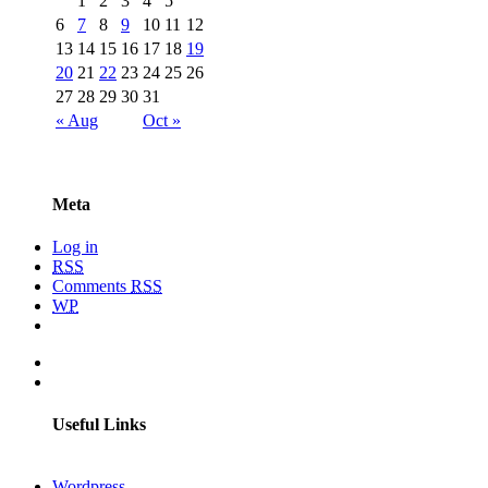
1
2
3
4
5
6
7
8
9
10
11
12
13
14
15
16
17
18
19
20
21
22
23
24
25
26
27
28
29
30
31
« Aug
Oct »
Meta
Log in
RSS
Comments
RSS
WP
Useful Links
Wordpress