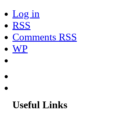
Log in
RSS
Comments
RSS
WP
Useful Links