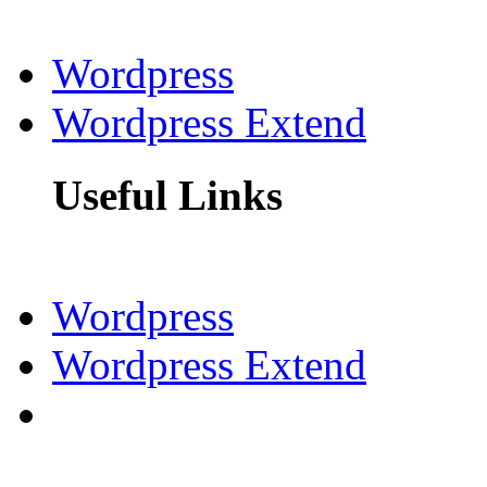
Wordpress
Wordpress Extend
Useful Links
Wordpress
Wordpress Extend