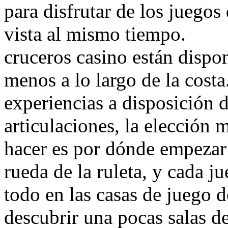
para disfrutar de los juegos 
vista al mismo tiempo.
cruceros casino están dispo
menos a lo largo de la cost
experiencias a disposición d
articulaciones, la elección 
hacer es por dónde empezar!
rueda de la ruleta, y cada j
todo en las casas de juego d
descubrir una pocas salas d