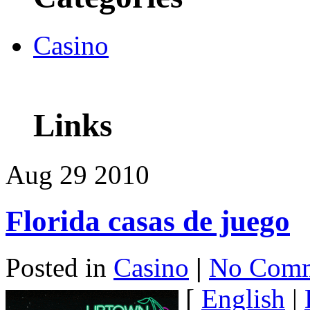
Casino
Links
Aug
29
2010
Florida casas de juego
Posted in
Casino
|
No Comm
[
English
|