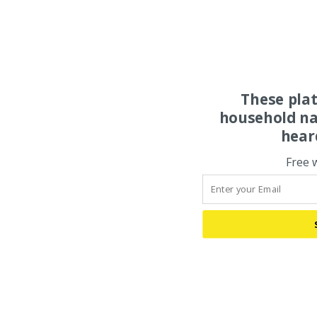
These pla
household na
hear
Free 