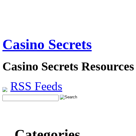
Casino Secrets
Casino Secrets Resources
RSS Feeds
Categories