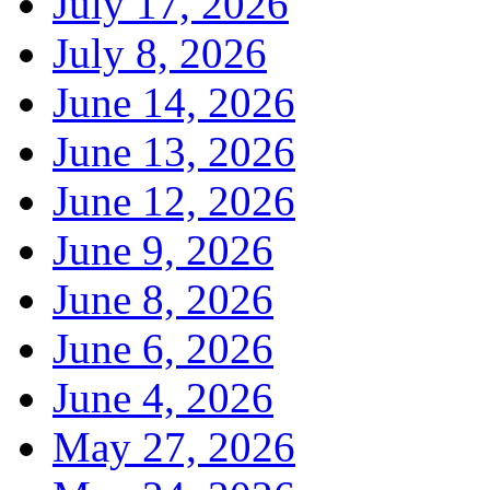
July 17, 2026
July 8, 2026
June 14, 2026
June 13, 2026
June 12, 2026
June 9, 2026
June 8, 2026
June 6, 2026
June 4, 2026
May 27, 2026