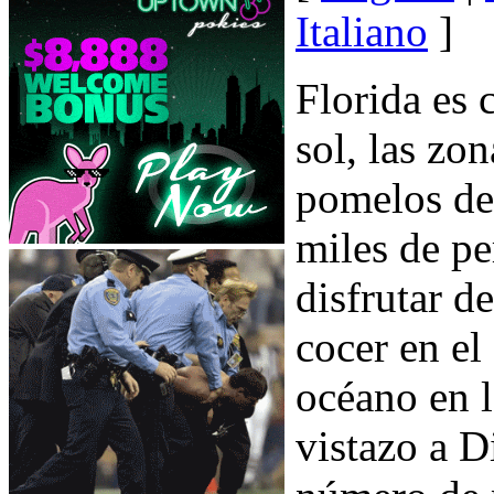
Italiano
]
Florida es 
sol, las zo
pomelos del
miles de p
disfrutar d
cocer en el
océano en l
vistazo a D